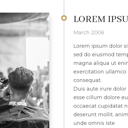
LOREM IPSU
March 2006
Lorem ipsum dolor sit
sed do eiusmod tempo
magna aliqua ut eni
exercitation ullamco
consequat.
Duis aute irure dolor 
esse cillum dolore eu
occaecat cupidatat no
deserunt mollit. anim
unde omnis iste