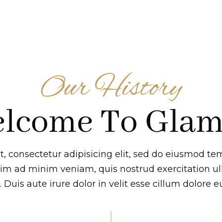
Our History
lcome To Gla
, consectetur adipisicing elit, sed do eiusmod tem
im ad minim veniam, quis nostrud exercitation ulla
is aute irure dolor in velit esse cillum dolore eu 